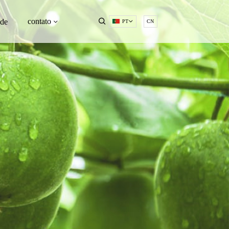
contato
ade
PT
CN