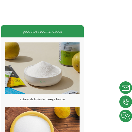
produtos recomendados
extrato de fruta de monge h2-luo