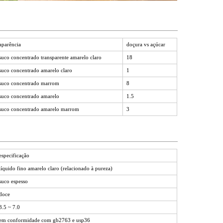
aparência
doçura vs açúcar
suco concentrado transparente amarelo claro
18
suco concentrado amarelo claro
1
suco concentrado marrom
8
suco concentrado amarelo
1.5
suco concentrado amarelo marrom
3
especificação
líquido fino amarelo claro (relacionado à pureza)
suco espesso
doce
3.5 ~ 7.0
em conformidade com gb2763 e usp36