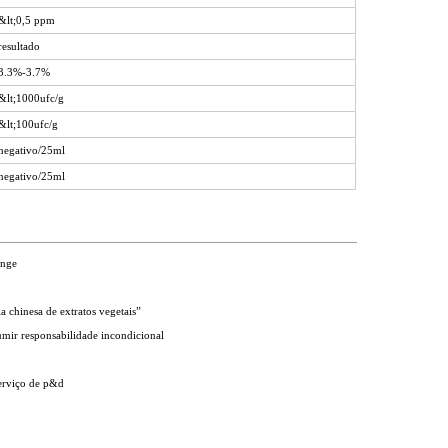
&lt;0,5 ppm
resultado
3.3%-3.7%
&lt;1000ufc/g
&lt;100ufc/g
negativo/25ml
negativo/25ml
onge
a chinesa de extratos vegetais”
sumir responsabilidade incondicional
serviço de p&d