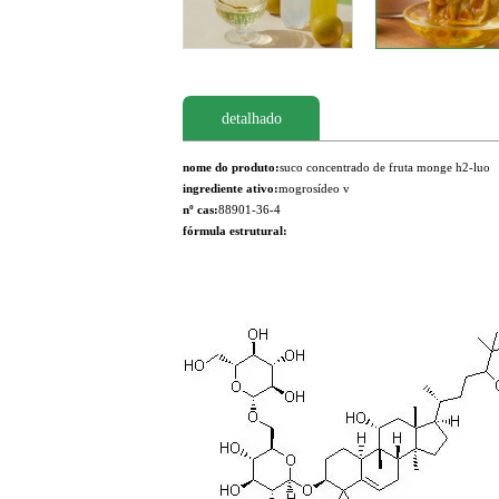
detalhado
nome do produto:
suco concentrado de fruta monge h2-luo
ingrediente ativo:
mogrosídeo v
nº cas:
88901-36-4
fórmula estrutural: