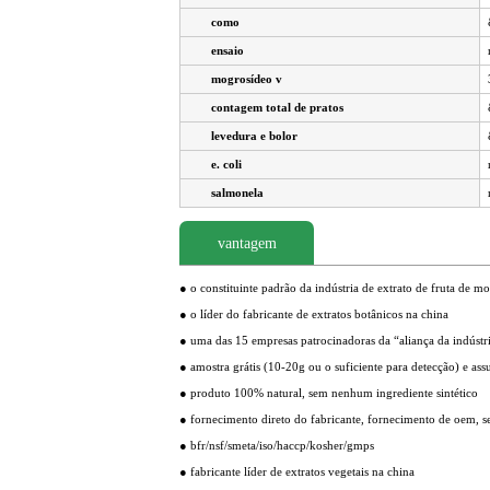
como
ensaio
mogrosídeo v
contagem total de pratos
levedura e bolor
e. coli
salmonela
vantagem
● o constituinte padrão da indústria de extrato de fruta de m
● o líder do fabricante de extratos botânicos na china
● uma das 15 empresas patrocinadoras da “aliança da indústri
● amostra grátis (10-20g ou o suficiente para detecção) e as
● produto 100% natural, sem nenhum ingrediente sintético
● fornecimento direto do fabricante, fornecimento de oem, 
● bfr/nsf/smeta/iso/haccp/kosher/gmps
● fabricante líder de extratos vegetais na china