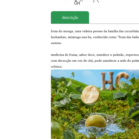
descrição
fruta do monge, uma videira perene da família das cucurbitác
luohanbao, tartaruga nua ba, conhecida como "fruta das fadas
outono.
medicina de frutas, sabor doce, umedece o pulmão, expector
com decocção em vez de chá, pode umedecer a sede do pulmão;
crônica.