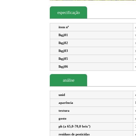
especificação
item nº
lhgj01
lhgj02
lhgj03
lhgj05
lhgj06
análise
unid
aparência
textura
gosto
ph (a 65,0-70,0 brix°)
resíduos de pesticidas