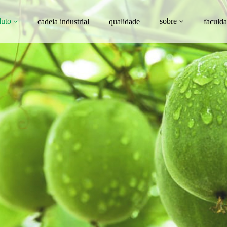
duto
sobre
cadeia industrial
qualidade
faculd