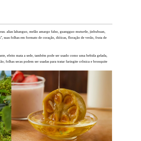
eas. alias ​​lahanguo, melão amargo falso, guangguo muturtle, jinbubuan,
", suas folhas em formato de coração, dióicas, floração de verão, fruta de
ante, efeito mata a sede, também pode ser usado como uma bebida gelada,
 folhas secas podem ser usadas para tratar faringite crônica e bronquite