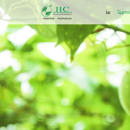
pro
lar